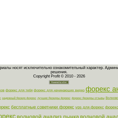
ериалы носят исключительно ознакомительный характер. Админи
решения.
Copyright Profit © 2010 - 2026
форекс а
ков
форекс для тебя
форекс для начинающих видео
Волново
с
надежный брокер форекс
лучшие брокеры форекс
форекс брокеры отзывы
орекс
бесплатные советники форекс
vps для форекс
форекс
орекс
волновой анализ рынка
волновой ана