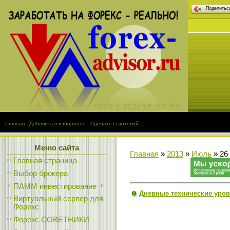
Поделить
Главная
|
Добавить в избранное
|
Сделать стартовой
Меню сайта
Главная
»
2013
»
Июль
»
26
Главная страница
Выбор брокера
ПАММ инвестирование
Дневные технические уров
Виртуальный сервер для
Форекс
Форекс СОВЕТНИКИ