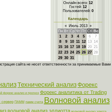
Онлайн всего:
12
Гостей:
12
Пользователей:
0
Календарь
«
Июль 2013
»
Пн
Вт
Ср
Чт
Пт
Сб
Вс
1
2
3
4
5
6
7
8
9
10
11
12
13
14
15
16
17
18
19
20
21
22
23
24
25
26
27
28
29
30
31
страция сайта не несет ответственности за принимаемые Вами
нализ
Технический анализ
Форекс
Форекс аналитика от Trading
й форекс анализ и прогноз
Волновой анализ
 сервер
ПАММ
памм счета
лиз
волновой анализ эллиотта
волновой анализ элиота