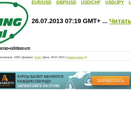
EUR/USD
GBP/USD
USD/CHF
USD/JPY
26.07.2013 07:19 GMT+
...
Читать
росмотров:
1826
|
Добавил:
Profit
|
Дата:
26.07.2013
|
Комментарии (0)