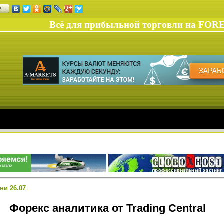
ся…
Всё для прибыльной торговли на FOR
ни 26.07
Форекс аналитика от Trading Central