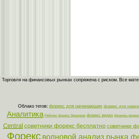
Торговля на финансовых рынках сопряжена с риском. Все мат
Облако тегов:
форекс для начинающих
форекс для нович
Аналитика
форекс видео
Рейтинг форекс брокеров
брокеры форек
Central
советники форекс бесплатно
советники ф
Форекс
волновой анализ рынка ф