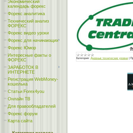
Экономический
календарь форекс
Форекс аналитика
Технический анализ
ФОРЕКС
Форекс видео уроки
Форекс для начинающих
Форекс Юмор
Интересные факты о
Категория:
Дневные технические уровни
|
П
ФОРЕКС
ЗАРАБОТОК В
ИНТЕРНЕТЕ
Регистрация WebMoney-
кошелька
Статьи Forex4you
Онлайн ТВ
Для правообладателей
Форекс форум
Карта сайта