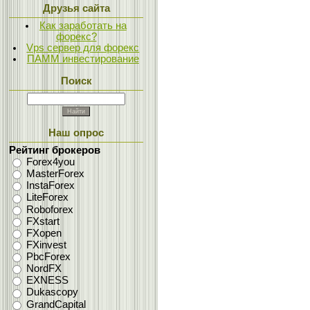
Друзья сайта
Как заработать на
форекс?
Vps сервер для форекс
ПАММ инвестирование
Поиск
Наш опрос
Рейтинг брокеров
Forex4you
MasterForex
InstaForex
LiteForex
Roboforex
FXstart
FXopen
FXinvest
PbcForex
NordFX
EXNESS
Dukascopy
GrandCapital