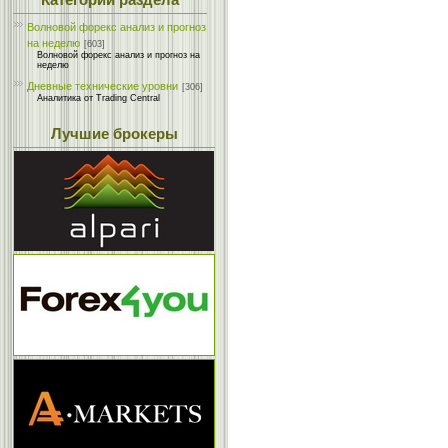
Категории раздела
Волновой форекс анализ и прогноз
на неделю
[603]
Волновой форекс анализ и прогноз на
неделю
Дневные технические уровни
[306]
Аналитика от Trading Central
Лучшие брокеры