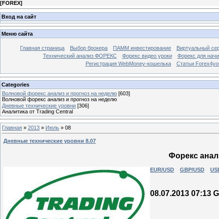
[
FOREX
]
Вход на сайт
Меню сайта
Главная страница
Выбор брокера
ПАММ инвестирование
Виртуальный сер
Технический анализ ФОРЕКС
Форекс видео уроки
Форекс для нач
Регистрация WebMoney-кошелька
Статьи Forex4yo
Categories
Волновой форекс анализ и прогноз на неделю
[603]
Волновой форекс анализ и прогноз на неделю
Дневные технические уровни
[306]
Аналитика от Trading Central
Главная
»
2013
»
Июль
»
08
Дневные технические уровни 8.07
Форекс анали
EUR/USD
GBP/USD
US
08.07.2013 07:13