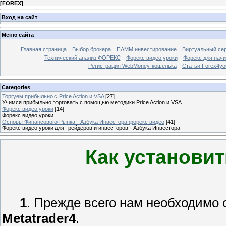
[
FOREX
]
Вход на сайт
Меню сайта
Главная страница
Выбор брокера
ПАММ инвестирование
Виртуальный сер
Технический анализ ФОРЕКС
Форекс видео уроки
Форекс для нач
Регистрация WebMoney-кошелька
Статьи Forex4yo
Categories
Торгуем прибыльно с Price Action и VSA
[27]
Учимся прибыльно торговать с помощью методики Price Action и VSA
Форекс видео уроки
[14]
Форекс видео уроки
Основы Финансового Рынка - Азбука Инвестора форекс видео
[41]
Форекс видео уроки для трейдеров и инвесторов - Азбука Инвестора
Как установи
1
. Прежде всего нам необходимо 
Metatrader4
.