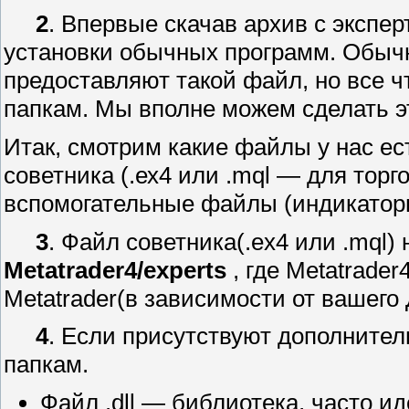
2
. Впервые скачав архив с экспер
установки обычных программ. Обычн
предоставляют такой файл, но все 
папкам. Мы вполне можем сделать э
Итак, смотрим какие файлы у нас ес
советника (.ех4 или .mql — для торго
вспомогательные файлы (индикатор
3
. Файл советника(.ex4 или .mql)
Metatrader4/experts
, где Metatrade
Metatrader(в зависимости от вашего
4
. Если присутствуют дополнител
папкам.
Файл .dll — библиотека, часто и