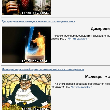
Дискреционные методы + теханализ = гремучая смесь
Дискреци
Форекс вебинар посвящается дискреционным и
видеть раз
...
Читать дальше »
Маневры маркет-мейкеров, и почему мы на них попадаемся
Маневры мар
На этом форекс вебинаре обсуждается тема 
попадается н
...
Читать дальше »