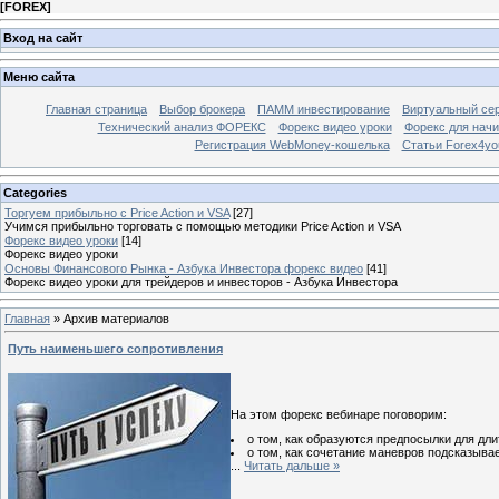
[
FOREX
]
Вход на сайт
Меню сайта
Главная страница
Выбор брокера
ПАММ инвестирование
Виртуальный сер
Технический анализ ФОРЕКС
Форекс видео уроки
Форекс для нач
Регистрация WebMoney-кошелька
Статьи Forex4yo
Categories
Торгуем прибыльно с Price Action и VSA
[27]
Учимся прибыльно торговать с помощью методики Price Action и VSA
Форекс видео уроки
[14]
Форекс видео уроки
Основы Финансового Рынка - Азбука Инвестора форекс видео
[41]
Форекс видео уроки для трейдеров и инвесторов - Азбука Инвестора
Главная
»
Архив материалов
Путь наименьшего сопротивления
На этом форекс вебинаре поговорим:
о том, как образуются предпосылки для дл
о том, как сочетание маневров подсказывае
...
Читать дальше »