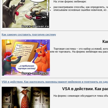
На этом форекс вебинаре:
рассматриваем способы, как определить, ч
описываем основные ошибки новичков, из
.
Как самому составить торговую систему
Ка
Торговая система – это набор условий, котор
или не торговать. На форекс вебинаре мы ра
VSA в действии. Как распознать маневры маркет мейкеров и повторить их сде
VSA в действии. Как р
На форекс семинаре обсуждается тема объе