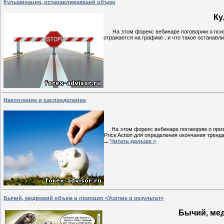
Кульминация, останавливающий объем
Ку
На этом форекс вебинаре поговорим о психоло
отражается на графике , и что такое остана
Накопление и распределение
На этом форекс вебинаре поговорим о призн
Price Action для определения окончания тренд
...
Читать дальше »
Бычий, медвежий объем и принцип «Усилие и результат»
Бычий, мед