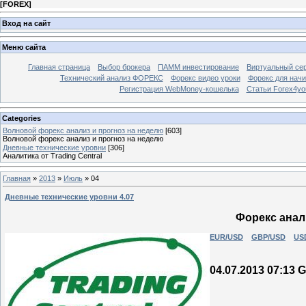
[
FOREX
]
Вход на сайт
Меню сайта
Главная страница
Выбор брокера
ПАММ инвестирование
Виртуальный сер
Технический анализ ФОРЕКС
Форекс видео уроки
Форекс для нач
Регистрация WebMoney-кошелька
Статьи Forex4yo
Categories
Волновой форекс анализ и прогноз на неделю
[603]
Волновой форекс анализ и прогноз на неделю
Дневные технические уровни
[306]
Аналитика от Trading Central
Главная
»
2013
»
Июль
»
04
Дневные технические уровни 4.07
Форекс анали
EUR/USD
GBP/USD
US
04.07.2013 07:13