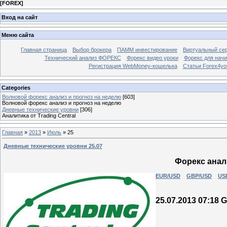
[
FOREX
]
Вход на сайт
Меню сайта
Главная страница
Выбор брокера
ПАММ инвестирование
Виртуальный сер
Технический анализ ФОРЕКС
Форекс видео уроки
Форекс для нач
Регистрация WebMoney-кошелька
Статьи Forex4yo
Categories
Волновой форекс анализ и прогноз на неделю
[603]
Волновой форекс анализ и прогноз на неделю
Дневные технические уровни
[306]
Аналитика от Trading Central
Главная
»
2013
»
Июль
»
25
Дневные технические уровни 25.07
Форекс анали
EUR/USD
GBP/USD
US
25.07.2013 07:18