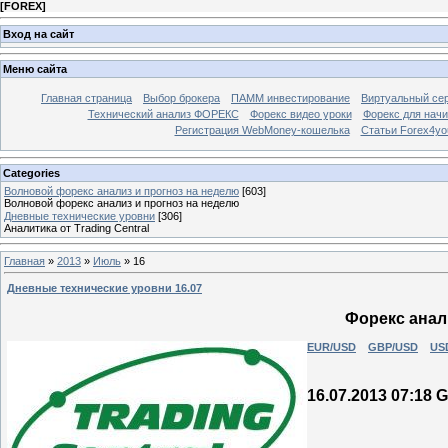
[
FOREX
]
Вход на сайт
Меню сайта
Главная страница
Выбор брокера
ПАММ инвестирование
Виртуальный сер
Технический анализ ФОРЕКС
Форекс видео уроки
Форекс для нач
Регистрация WebMoney-кошелька
Статьи Forex4yo
Categories
Волновой форекс анализ и прогноз на неделю
[603]
Волновой форекс анализ и прогноз на неделю
Дневные технические уровни
[306]
Аналитика от Trading Central
Главная
»
2013
»
Июль
»
16
Дневные технические уровни 16.07
Форекс анали
EUR/USD
GBP/USD
US
16.07.2013 07:18