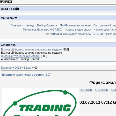
[
FOREX
]
Вход на сайт
Меню сайта
Главная страница
Выбор брокера
ПАММ инвестирование
Виртуальный сер
Технический анализ ФОРЕКС
Форекс видео уроки
Форекс для нач
Регистрация WebMoney-кошелька
Статьи Forex4yo
Categories
Волновой форекс анализ и прогноз на неделю
[603]
Волновой форекс анализ и прогноз на неделю
Дневные технические уровни
[306]
Аналитика от Trading Central
Главная
»
2013
»
Июль
»
03
Дневные технические уровни 3.07
Форекс анали
EUR/USD
GBP/USD
US
03.07.2013 07:12