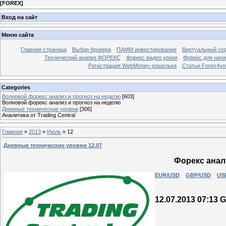
[
FOREX
]
Вход на сайт
Меню сайта
Главная страница
Выбор брокера
ПАММ инвестирование
Виртуальный сер
Технический анализ ФОРЕКС
Форекс видео уроки
Форекс для нач
Регистрация WebMoney-кошелька
Статьи Forex4yo
Categories
Волновой форекс анализ и прогноз на неделю
[603]
Волновой форекс анализ и прогноз на неделю
Дневные технические уровни
[306]
Аналитика от Trading Central
Главная
»
2013
»
Июль
»
12
Дневные технические уровни 12.07
Форекс анали
EUR/USD
GBP/USD
US
12.07.2013 07:13