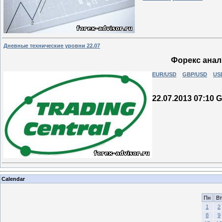
Дневные технические уровни 22.07
Форекс анали
EUR/USD
GBP/USD
US
22.07.2013 07:10
Calendar
Пн
Вт
1
2
8
9