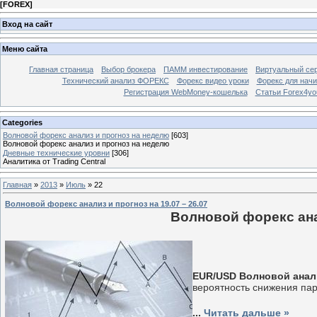
[
FOREX
]
Вход на сайт
Меню сайта
Главная страница
Выбор брокера
ПАММ инвестирование
Виртуальный сер
Технический анализ ФОРЕКС
Форекс видео уроки
Форекс для нач
Регистрация WebMoney-кошелька
Статьи Forex4yo
Categories
Волновой форекс анализ и прогноз на неделю
[603]
Волновой форекс анализ и прогноз на неделю
Дневные технические уровни
[306]
Аналитика от Trading Central
Главная
»
2013
»
Июль
»
22
Волновой форекс анализ и прогноз на 19.07 – 26.07
Волновой форекс анал
EUR/USD Волновой анализ
вероятность снижения па
...
Читать дальше »