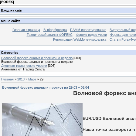
[
FOREX
]
Вход на сайт
Меню сайта
Главная страница
Выбор брокера
ПАММ инвестирование
Виртуальный сер
Технический анализ ФОРЕКС
Форекс видео уроки
Форекс для нач
Регистрация WebMoney-кошелька
Статьи Forex4yo
Categories
Волновой форекс анализ и прогноз на неделю
[603]
Волновой форекс анализ и прогноз на неделю
Дневные технические уровни
[306]
Аналитика от Trading Central
Главная
»
2013
»
Март
»
29
Волновой форекс анализ и прогноз на 29.03 – 05.04
Волновой форекс анал
EUR/USD Волновой анализ
Наша точка разворота н