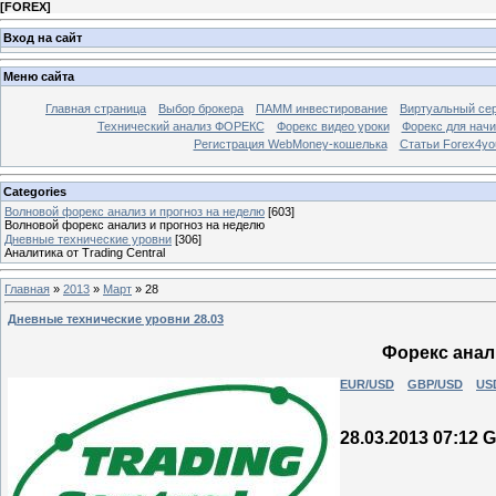
[
FOREX
]
Вход на сайт
Меню сайта
Главная страница
Выбор брокера
ПАММ инвестирование
Виртуальный сер
Технический анализ ФОРЕКС
Форекс видео уроки
Форекс для нач
Регистрация WebMoney-кошелька
Статьи Forex4yo
Categories
Волновой форекс анализ и прогноз на неделю
[603]
Волновой форекс анализ и прогноз на неделю
Дневные технические уровни
[306]
Аналитика от Trading Central
Главная
»
2013
»
Март
»
28
Дневные технические уровни 28.03
Форекс анали
EUR/USD
GBP/USD
US
28.03.2013 07:12