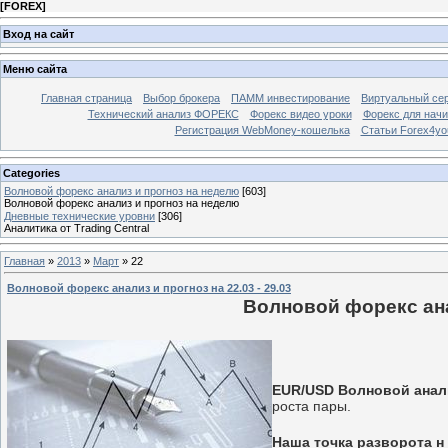
[
FOREX
]
Вход на сайт
Меню сайта
Главная страница
Выбор брокера
ПАММ инвестирование
Виртуальный сер
Технический анализ ФОРЕКС
Форекс видео уроки
Форекс для нач
Регистрация WebMoney-кошелька
Статьи Forex4yo
Categories
Волновой форекс анализ и прогноз на неделю
[603]
Волновой форекс анализ и прогноз на неделю
Дневные технические уровни
[306]
Аналитика от Trading Central
Главная
»
2013
»
Март
»
22
Волновой форекс анализ и прогноз на 22.03 - 29.03
Волновой форекс анал
EUR/USD Волновой анализ
роста пары.
Наша точка разворота н