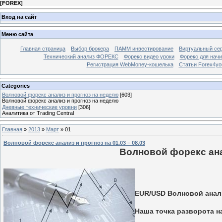
[
FOREX
]
Вход на сайт
Меню сайта
Главная страница
Выбор брокера
ПАММ инвестирование
Виртуальный сер
Технический анализ ФОРЕКС
Форекс видео уроки
Форекс для нач
Регистрация WebMoney-кошелька
Статьи Forex4yo
Categories
Волновой форекс анализ и прогноз на неделю
[603]
Волновой форекс анализ и прогноз на неделю
Дневные технические уровни
[306]
Аналитика от Trading Central
Главная
»
2013
»
Март
»
01
Волновой форекс анализ и прогноз на 01.03 – 08.03
Волновой форекс анал
EUR/USD Волновой анализ
Наша точка разворота н