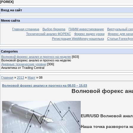
[
FOREX
]
Вход на сайт
Меню сайта
Главная страница
Выбор брокера
ПАММ инвестирование
Виртуальный сер
Технический анализ ФОРЕКС
Форекс видео уроки
Форекс для нач
Регистрация WebMoney-кошелька
Статьи Forex4yo
Categories
Волновой форекс анализ и прогноз на неделю
[603]
Волновой форекс анализ и прогноз на неделю
Дневные технические уровни
[306]
Аналитика от Trading Central
Главная
»
2013
»
Март
»
08
Волновой форекс анализ и прогноз на 08.03 – 15.03
Волновой форекс анал
EUR/USD Волновой анализ
Наша точка разворота н