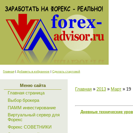
Главная
|
Добавить в избранное
|
Сделать стартовой
Меню сайта
Главная
»
2013
»
Март
»
19
Главная страница
Выбор брокера
ПАММ инвестирование
Дневные технические уров
Виртуальный сервер для
Форекс
Форекс СОВЕТНИКИ