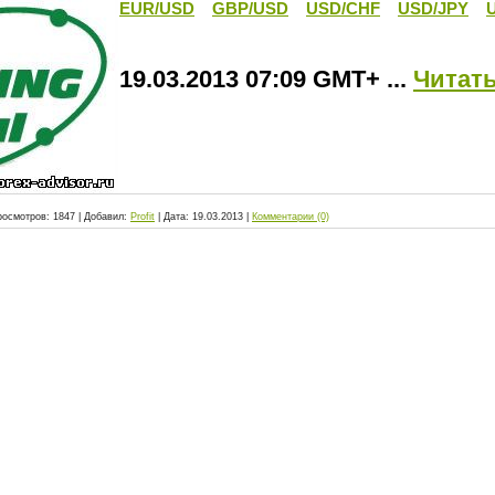
EUR/USD
GBP/USD
USD/CHF
USD/JPY
19.03.2013 07:09 GMT+
...
Читать
росмотров:
1847
|
Добавил:
Profit
|
Дата:
19.03.2013
|
Комментарии (0)