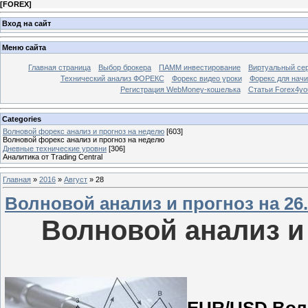
[
FOREX
]
Вход на сайт
Меню сайта
Главная страница
Выбор брокера
ПАММ инвестирование
Виртуальный сер
Технический анализ ФОРЕКС
Форекс видео уроки
Форекс для нач
Регистрация WebMoney-кошелька
Статьи Forex4yo
Categories
Волновой форекс анализ и прогноз на неделю
[603]
Волновой форекс анализ и прогноз на неделю
Дневные технические уровни
[306]
Аналитика от Trading Central
Главная
»
2016
»
Август
»
28
Волновой анализ и прогноз на 26.0
Волновой анализ и 
EUR/USD Волн