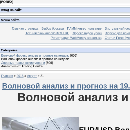
[
FOREX
]
Вход на сайт
Меню сайта
Главная страница
Выбор брокера
ПАММ инвестирование
Виртуальный сер
Технический анализ ФОРЕКС
Форекс видео уроки
Форекс для нач
Регистрация WebMoney-кошелька
Статьи Forex4yo
Categories
Волновой форекс анализ и прогноз на неделю
[603]
Волновой форекс анализ и прогноз на неделю
Дневные технические уровни
[306]
Аналитика от Trading Central
Главная
»
2016
»
Август
»
21
Волновой анализ и прогноз на 19.0
Волновой анализ и 
EUR/USD Волн