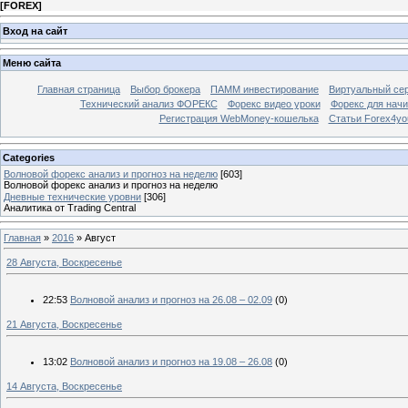
[
FOREX
]
Вход на сайт
Меню сайта
Главная страница
Выбор брокера
ПАММ инвестирование
Виртуальный сер
Технический анализ ФОРЕКС
Форекс видео уроки
Форекс для нач
Регистрация WebMoney-кошелька
Статьи Forex4yo
Categories
Волновой форекс анализ и прогноз на неделю
[603]
Волновой форекс анализ и прогноз на неделю
Дневные технические уровни
[306]
Аналитика от Trading Central
Главная
»
2016
»
Август
28 Августа, Воскресенье
22:53
Волновой анализ и прогноз на 26.08 – 02.09
(0)
21 Августа, Воскресенье
13:02
Волновой анализ и прогноз на 19.08 – 26.08
(0)
14 Августа, Воскресенье