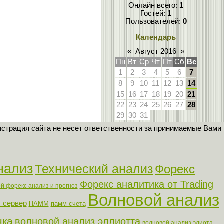
Онлайн всего:
1
Гостей:
1
Пользователей:
0
Календарь
«
Август 2016
»
Пн
Вт
Ср
Чт
Пт
Сб
Вс
1
2
3
4
5
6
7
8
9
10
11
12
13
14
15
16
17
18
19
20
21
22
23
24
25
26
27
28
29
30
31
страция сайта не несет ответственности за принимаемые Вами
нализ
Технический анализ
Форекс
Форекс аналитика от Trading
й форекс анализ и прогноз
Волновой анализ
 сервер
ПАММ
памм счета
нка
волновой анализ эллиотта
волновой анализ элиота