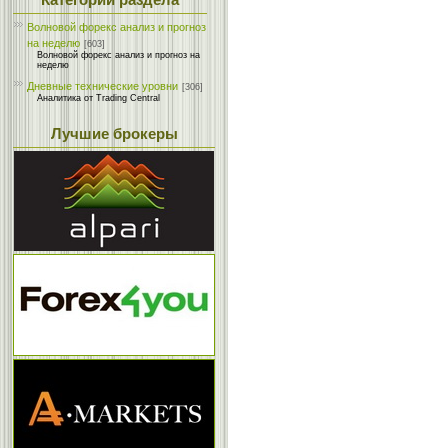
Категории раздела
Волновой форекс анализ и прогноз
на неделю
[603]
Волновой форекс анализ и прогноз на
неделю
Дневные технические уровни
[306]
Аналитика от Trading Central
Лучшие брокеры