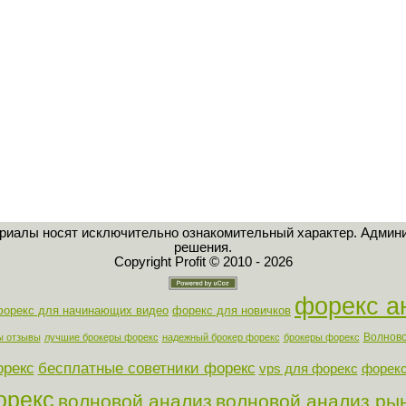
ериалы носят исключительно ознакомительный характер. Админи
решения.
Copyright Profit © 2010 - 2026
форекс а
форекс для начинающих видео
форекс для новичков
Волново
ы отзывы
лучшие брокеры форекс
надежный брокер форекс
брокеры форекс
орекс
бесплатные советники форекс
vps для форекс
форекс
орекс
волновой анализ
волновой анализ ры