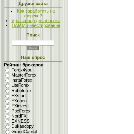
Друзья сайта
Как заработать на
форекс?
Vps сервер для форекс
ПАММ инвестирование
Поиск
Наш опрос
Рейтинг брокеров
Forex4you
MasterForex
InstaForex
LiteForex
Roboforex
FXstart
FXopen
FXinvest
PbcForex
NordFX
EXNESS
Dukascopy
GrandCapital