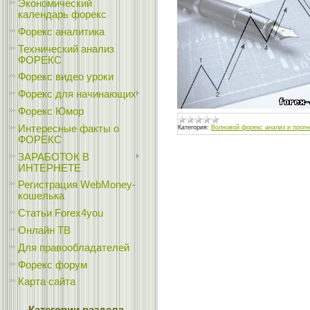
Экономический
календарь форекс
Форекс аналитика
Технический анализ
ФОРЕКС
Форекс видео уроки
Форекс для начинающих
Форекс Юмор
Интересные факты о
Категория:
Волновой форекс анализ и прогн
ФОРЕКС
ЗАРАБОТОК В
ИНТЕРНЕТЕ
Регистрация WebMoney-
кошелька
Статьи Forex4you
Онлайн ТВ
Для правообладателей
Форекс форум
Карта сайта