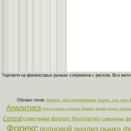
Торговля на финансовых рынках сопряжена с риском. Все мат
Облако тегов:
форекс для начинающих
форекс для тебя
Аналитика
форекс видео
Рейтинг форекс брокеров
форекс брокер
Central
советники форекс бесплатно
советники ф
Форекс
волновой анализ рынка ф