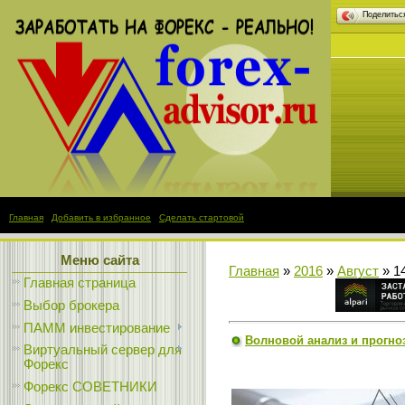
Поделить
Главная
|
Добавить в избранное
|
Сделать стартовой
Меню сайта
Главная
»
2016
»
Август
»
1
Главная страница
Выбор брокера
ПАММ инвестирование
Волновой анализ и прогноз 
Виртуальный сервер для
Форекс
Форекс СОВЕТНИКИ