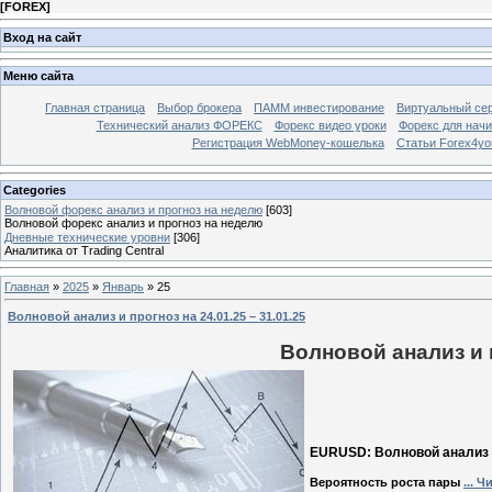
[
FOREX
]
Вход на сайт
Меню сайта
Главная страница
Выбор брокера
ПАММ инвестирование
Виртуальный сер
Технический анализ ФОРЕКС
Форекс видео уроки
Форекс для нач
Регистрация WebMoney-кошелька
Статьи Forex4yo
Categories
Волновой форекс анализ и прогноз на неделю
[603]
Волновой форекс анализ и прогноз на неделю
Дневные технические уровни
[306]
Аналитика от Trading Central
Главная
»
2025
»
Январь
»
25
Волновой анализ и прогноз на 24.01.25 – 31.01.25
Волновой анализ и п
EURUSD: Волновой анализ и 
Вероятность роста пары
...
Чи