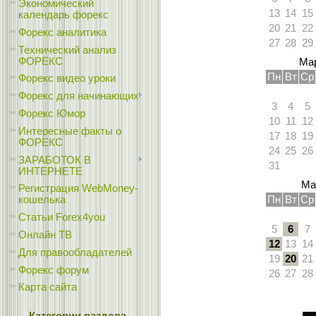
Экономический
13
14
15
календарь форекс
20
21
22
Форекс аналитика
27
28
29
Технический анализ
ФОРЕКС
Мар
Пн
Вт
Ср
Форекс видео уроки
Форекс для начинающих
3
4
5
Форекс Юмор
10
11
12
Интересные факты о
17
18
19
ФОРЕКС
24
25
26
ЗАРАБОТОК В
31
ИНТЕРНЕТЕ
Ма
Регистрация WebMoney-
Пн
Вт
Ср
кошелька
Статьи Forex4you
5
6
7
Онлайн ТВ
12
13
14
Для правообладателей
19
20
21
Форекс форум
26
27
28
Карта сайта