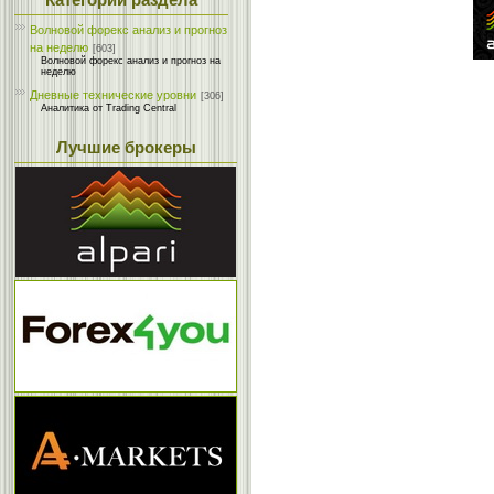
Категории раздела
Волновой форекс анализ и прогноз
на неделю
[603]
Волновой форекс анализ и прогноз на
неделю
Дневные технические уровни
[306]
Аналитика от Trading Central
Лучшие брокеры