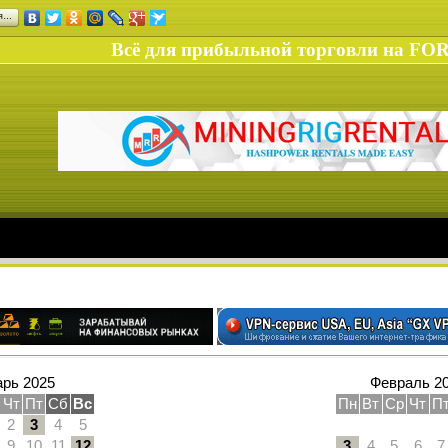
ся…
Всё для прибыльной торговли на FO
рь 2025
Февраль 2
Чт
Пт
Сб
Вс
Пн
Вт
Ср
Чт
П
2
3
4
5
9
10
11
12
3
4
5
6
7