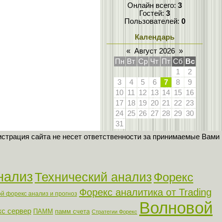
Онлайн всего:
3
Гостей:
3
Пользователей:
0
Календарь
«
Август 2026
»
Пн
Вт
Ср
Чт
Пт
Сб
Вс
1
2
3
4
5
6
7
8
9
10
11
12
13
14
15
16
17
18
19
20
21
22
23
24
25
26
27
28
29
30
31
страция сайта не несет ответственности за принимаемые Вами
нализ
Технический анализ
Форекс
Форекс аналитика от Trading
й форекс анализ и прогноз
Волновой
с сервер
ПАММ
памм счета
Стратегии Форекс