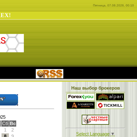
Пятница, 07.08.2026, 00:10
REX!
|
Наш выбор брокеров
025
т
Сб
Вс
1
2
Select Language
▼
8
9