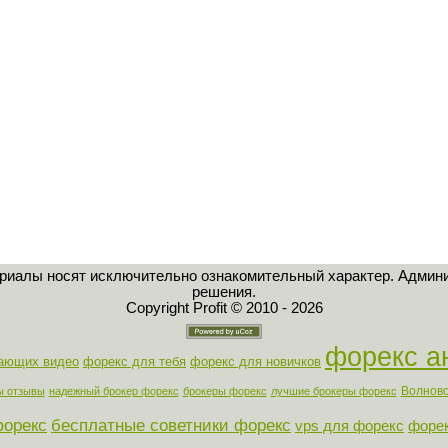
ериалы носят исключительно ознакомительный характер. Админи
решения.
Copyright Profit © 2010 - 2026
форекс а
нающих видео
форекс для тебя
форекс для новичков
Волново
ы отзывы
надежный брокер форекс
брокеры форекс
лучшие брокеры форекс
форекс
бесплатные советники форекс
vps для форекс
форек