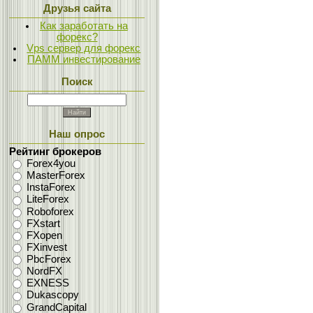
Друзья сайта
Как заработать на
форекс?
Vps сервер для форекс
ПАММ инвестирование
Поиск
Наш опрос
Рейтинг брокеров
Forex4you
MasterForex
InstaForex
LiteForex
Roboforex
FXstart
FXopen
FXinvest
PbcForex
NordFX
EXNESS
Dukascopy
GrandCapital