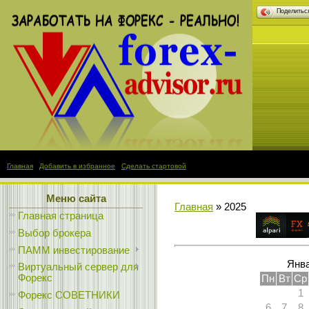
Поделить
Главная
|
Добавить в избранное
|
Сделать стартовой
Меню сайта
Главная
»
2025
Главная страница
Выбор брокера
ПАММ инвестирование
Янва
Виртуальный сервер для
Форекс
Пн
Вт
Ср
1
Форекс СОВЕТНИКИ
6
7
8