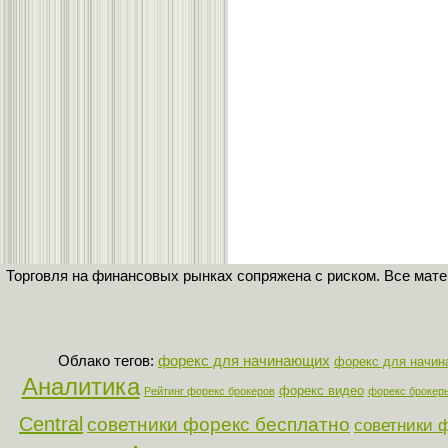
Торговля на финансовых рынках сопряжена с риском. Все мат
Облако тегов:
форекс для начинающих
форекс для начи
Аналитика
форекс видео
Рейтинг форекс брокеров
форекс брокер
Central
советники форекс бесплатно
советники 