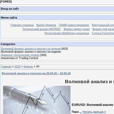
[
FOREX
]
Вход на сайт
Меню сайта
Главная страница
Выбор брокера
ПАММ инвестирование
Виртуальный сер
Технический анализ ФОРЕКС
Форекс видео уроки
Форекс для нач
Регистрация WebMoney-кошелька
Статьи Forex4yo
Categories
Волновой форекс анализ и прогноз на неделю
[603]
Волновой форекс анализ и прогноз на неделю
Дневные технические уровни
[306]
Аналитика от Trading Central
Главная
»
2025
»
Апрель
»
30
Волновой анализ и прогноз на 25.04.25 – 02.05.25
Волновой анализ и п
EURUSD: Волновой анализ и 
Пара
...
Читать дальше »