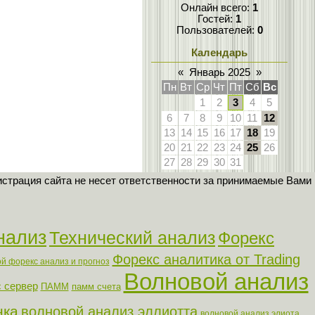
Онлайн всего:
1
Гостей:
1
Пользователей:
0
Календарь
«
Январь 2025
»
Пн
Вт
Ср
Чт
Пт
Сб
Вс
1
2
3
4
5
6
7
8
9
10
11
12
13
14
15
16
17
18
19
20
21
22
23
24
25
26
27
28
29
30
31
страция сайта не несет ответственности за принимаемые Вами
нализ
Технический анализ
Форекс
Форекс аналитика от Trading
й форекс анализ и прогноз
Волновой анализ
 сервер
ПАММ
памм счета
нка
волновой анализ эллиотта
волновой анализ элиота