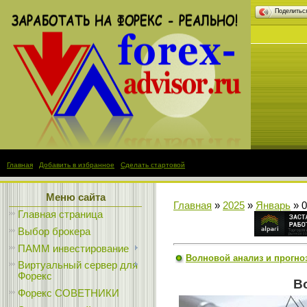
Поделить
Главная
|
Добавить в избранное
|
Сделать стартовой
Меню сайта
Главная
»
2025
»
Январь
»
0
Главная страница
Выбор брокера
ПАММ инвестирование
Волновой анализ и прогноз 
Виртуальный сервер для
Форекс
Во
Форекс СОВЕТНИКИ