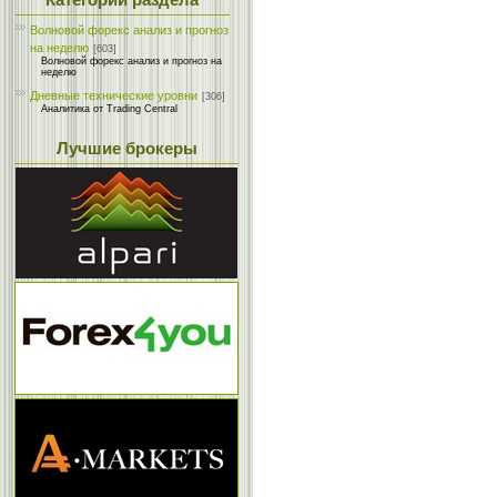
Категории раздела
Волновой форекс анализ и прогноз
на неделю
[603]
Волновой форекс анализ и прогноз на
неделю
Дневные технические уровни
[306]
Аналитика от Trading Central
Лучшие брокеры