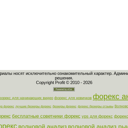
ериалы носят исключительно ознакомительный характер. Админи
решения.
Copyright Profit © 2010 - 2026
форекс а
форекс для начинающих видео
форекс для новичков
Волново
ер форекс
лучшие брокеры форекс
брокеры форекс
форекс брокеры отзывы
орекс
бесплатные советники форекс
vps для форекс
форекс
орекс
волновой анализ
волновой анализ ры