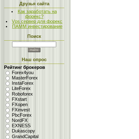
Друзья сайта
Как заработать на
форекс?
Vps сервер для форекс
ПАММ инвестирование
Поиск
Наш опрос
Рейтинг брокеров
Forex4you
MasterForex
InstaForex
LiteForex
Roboforex
FXstart
FXopen
FXinvest
PbcForex
NordFX
EXNESS
Dukascopy
GrandCapital