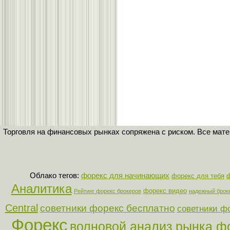
Торговля на финансовых рынках сопряжена с риском. Все мат
Облако тегов:
форекс для начинающих
форекс для тебя
Аналитика
форекс видео
Рейтинг форекс брокеров
надежный брок
Central
советники форекс бесплатно
советники ф
Форекс
волновой анализ рынка ф