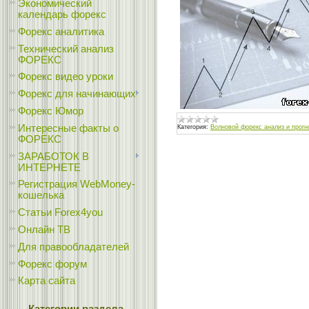
Экономический
календарь форекс
Форекс аналитика
Технический анализ
ФОРЕКС
Форекс видео уроки
Форекс для начинающих
Форекс Юмор
Интересные факты о
Категория:
Волновой форекс анализ и прогн
ФОРЕКС
ЗАРАБОТОК В
ИНТЕРНЕТЕ
Регистрация WebMoney-
кошелька
Статьи Forex4you
Онлайн ТВ
Для правообладателей
Форекс форум
Карта сайта