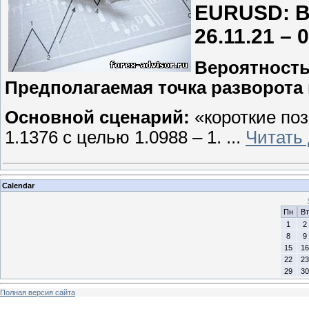
EURUSD: В
26.11.21 – 
Вероятност
Предполагаемая точка разворота 
Основной сценарий:
«короткие поз
1.1376 с целью 1.0988 – 1.
...
Читать
Calendar
Пн
Вт
1
2
8
9
15
16
22
23
29
30
Полная версия сайта