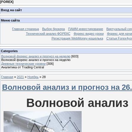
[
FOREX
]
Вход на сайт
Меню сайта
Главная страница
Выбор брокера
ПАММ инвестирование
Виртуальный сер
Технический анализ ФОРЕКС
Форекс видео уроки
Форекс для нач
Регистрация WebMoney-кошелька
Статьи Forex4yo
Categories
Волновой форекс анализ и прогноз на неделю
[603]
Волновой форекс анализ и прогноз на неделю
Дневные технические уровни
[306]
Аналитика от Trading Central
Главная
»
2021
»
Ноябрь
»
28
Волновой анализ и прогноз на 26.1
Волновой анализ и