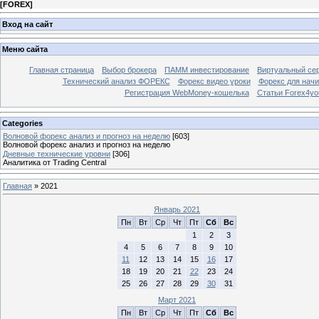
[
FOREX
]
Вход на сайт
Меню сайта
Главная страница
Выбор брокера
ПАММ инвестирование
Виртуальный сер
Технический анализ ФОРЕКС
Форекс видео уроки
Форекс для нач
Регистрация WebMoney-кошелька
Статьи Forex4yo
Categories
Волновой форекс анализ и прогноз на неделю
[603]
Волновой форекс анализ и прогноз на неделю
Дневные технические уровни
[306]
Аналитика от Trading Central
Главная
»
2021
Январь 2021
Пн
Вт
Ср
Чт
Пт
Сб
Вс
1
2
3
4
5
6
7
8
9
10
11
12
13
14
15
16
17
18
19
20
21
22
23
24
25
26
27
28
29
30
31
Март 2021
Пн
Вт
Ср
Чт
Пт
Сб
Вс