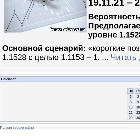
19.11.21 – 
Вероятност
Предполагае
уровне 1.152
Основной сценарий:
«короткие поз
1.1528 с целью 1.1153 – 1.
...
Читать
Calendar
Пн
Вт
1
2
8
9
15
16
22
23
29
30
Полная версия сайта