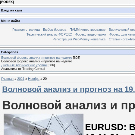
[
FOREX
]
Вход на сайт
Меню сайта
Главная страница
Выбор брокера
ПАММ инвестирование
Виртуальный сер
Технический анализ ФОРЕКС
Форекс видео уроки
Форекс для нач
Регистрация WebMoney-кошелька
Статьи Forex4yo
Categories
Волновой форекс анализ и прогноз на неделю
[603]
Волновой форекс анализ и прогноз на неделю
Дневные технические уровни
[306]
Аналитика от Trading Central
Главная
»
2021
»
Ноябрь
»
20
Волновой анализ и прогноз на 19.1
Волновой анализ и про
EURUSD: В