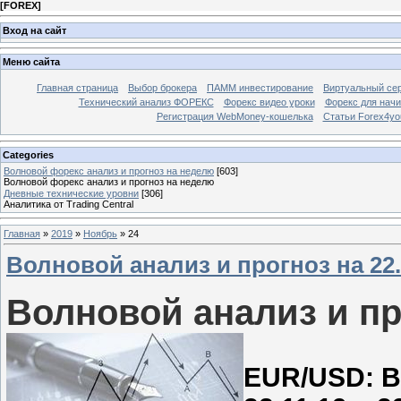
[
FOREX
]
Вход на сайт
Меню сайта
Главная страница
Выбор брокера
ПАММ инвестирование
Виртуальный сер
Технический анализ ФОРЕКС
Форекс видео уроки
Форекс для нач
Регистрация WebMoney-кошелька
Статьи Forex4yo
Categories
Волновой форекс анализ и прогноз на неделю
[603]
Волновой форекс анализ и прогноз на неделю
Дневные технические уровни
[306]
Аналитика от Trading Central
Главная
»
2019
»
Ноябрь
»
24
Волновой анализ и прогноз на 22.1
Волновой анализ и про
EUR/USD: В