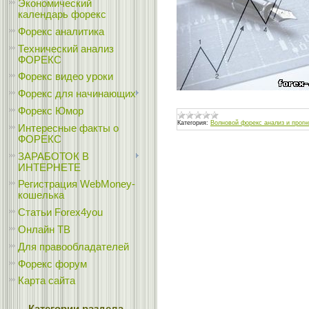
Экономический
календарь форекс
Форекс аналитика
Технический анализ
ФОРЕКС
Форекс видео уроки
Форекс для начинающих
Форекс Юмор
Категория:
Волновой форекс анализ и прогн
Интересные факты о
ФОРЕКС
ЗАРАБОТОК В
ИНТЕРНЕТЕ
Регистрация WebMoney-
кошелька
Статьи Forex4you
Онлайн ТВ
Для правообладателей
Форекс форум
Карта сайта