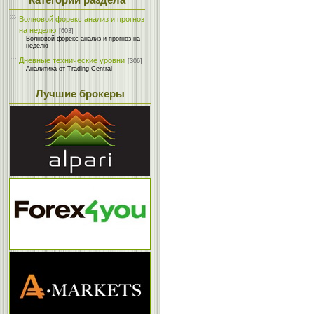
Категории раздела
Волновой форекс анализ и прогноз
на неделю
[603]
Волновой форекс анализ и прогноз на
неделю
Дневные технические уровни
[306]
Аналитика от Trading Central
Лучшие брокеры