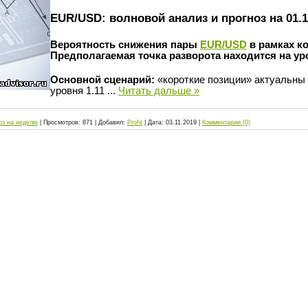
EUR/USD: волновой анализ и прогноз на 01.11
Вероятность снижения пары
EUR/USD
в рамках к
Предполагаемая точка разворота находится на уро
Основной сценарий:
«короткие позиции» актуальны 
уровня 1.11
...
Читать дальше »
оз на неделю
|
Просмотров:
871
|
Добавил:
Profit
|
Дата:
03.11.2019
|
Комментарии (0)