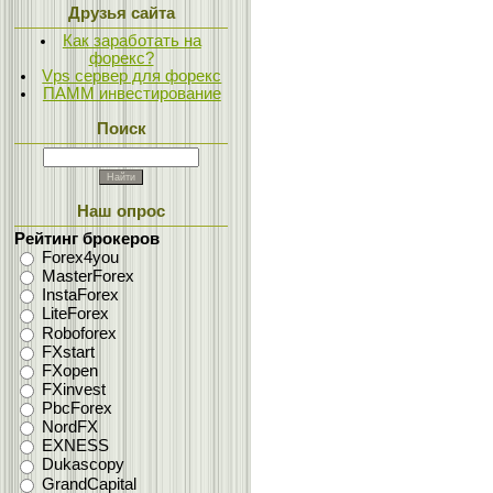
Друзья сайта
Как заработать на
форекс?
Vps сервер для форекс
ПАММ инвестирование
Поиск
Наш опрос
Рейтинг брокеров
Forex4you
MasterForex
InstaForex
LiteForex
Roboforex
FXstart
FXopen
FXinvest
PbcForex
NordFX
EXNESS
Dukascopy
GrandCapital