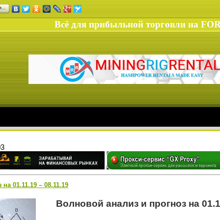
ся…
Всё для прибыльной торговли на FO
03
на 01.11.19 – 08.11.19
Волновой анализ и прогноз на 01.11