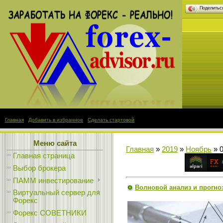
Поделить
Главная
|
Добавить в избранное
|
Сделать стартовой
Меню сайта
Главная
»
2019
»
Ноябрь
»
Главная страница
Выбор брокера
ПАММ инвестирование
Волновой анализ и прогноз 
Виртуальный сервер для
Форекс
Форекс СОВЕТНИКИ