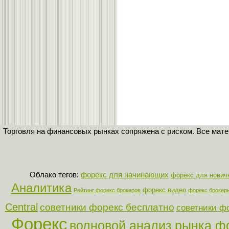
Торговля на финансовых рынках сопряжена с риском. Все мат
Облако тегов:
форекс для начинающих
форекс для нович
Аналитика
форекс видео
Рейтинг форекс брокеров
форекс брокер
Central
советники форекс бесплатно
советники ф
Форекс
волновой анализ рынка ф