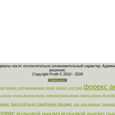
ериалы носят исключительно ознакомительный характер. Админи
решения.
Copyright Profit © 2010 - 2026
форекс а
ков
форекс для начинающих видео
форекс для тебя
Волново
ы отзывы
лучшие брокеры форекс
надежный брокер форекс
брокеры форекс
орекс
бесплатные советники форекс
vps для форекс
форекс
орекс
волновой анализ
волновой анализ ры