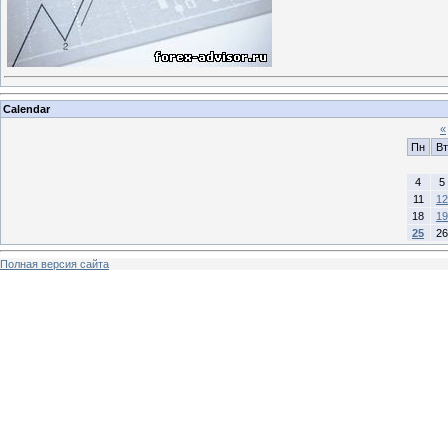
Calendar
«
Пн
Вт
4
5
11
12
18
19
25
26
Полная версия сайта