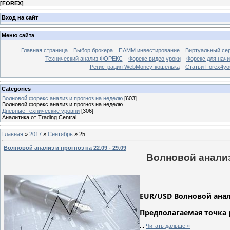
[
FOREX
]
Вход на сайт
Меню сайта
Главная страница
Выбор брокера
ПАММ инвестирование
Виртуальный сер
Технический анализ ФОРЕКС
Форекс видео уроки
Форекс для нач
Регистрация WebMoney-кошелька
Статьи Forex4yo
Categories
Волновой форекс анализ и прогноз на неделю
[603]
Волновой форекс анализ и прогноз на неделю
Дневные технические уровни
[306]
Аналитика от Trading Central
Главная
»
2017
»
Сентябрь
»
25
Волновой анализ и прогноз на 22.09 - 29.09
Волновой анализ 
EUR/USD Волновой анализ
Предполагаемая точка 
...
Читать дальше »