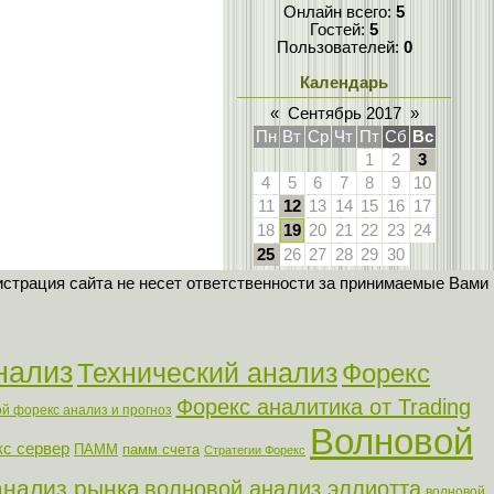
Онлайн всего:
5
Гостей:
5
Пользователей:
0
Календарь
«
Сентябрь 2017
»
Пн
Вт
Ср
Чт
Пт
Сб
Вс
1
2
3
4
5
6
7
8
9
10
11
12
13
14
15
16
17
18
19
20
21
22
23
24
25
26
27
28
29
30
страция сайта не несет ответственности за принимаемые Вами
нализ
Технический анализ
Форекс
Форекс аналитика от Trading
й форекс анализ и прогноз
Волновой
с сервер
ПАММ
памм счета
Стратегии Форекс
анализ рынка
волновой анализ эллиотта
волновой