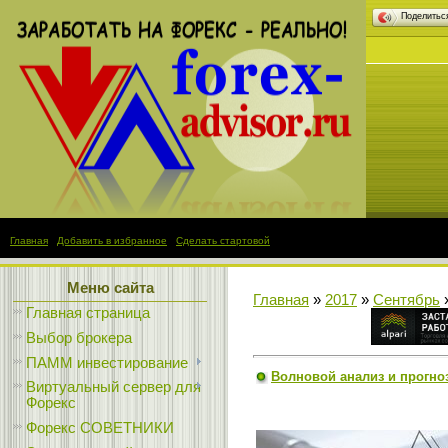
Поделить
Главная
|
Добавить в избранное
|
Сделать стартовой
Меню сайта
Главная
»
2017
»
Сентябрь
Главная страница
Выбор брокера
ПАММ инвестирование
Волновой анализ и прогноз 
Виртуальный сервер для
Форекс
Форекс СОВЕТНИКИ