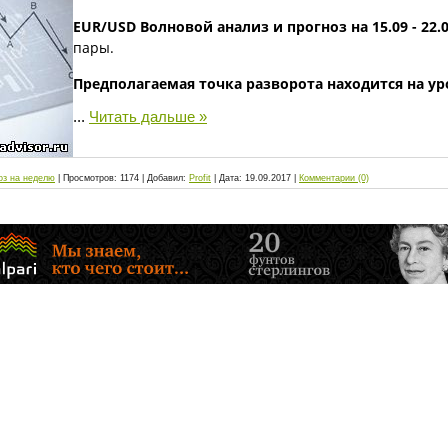
EUR/USD Волновой анализ и прогноз на 15.09 - 22.0
пары.
Предполагаемая точка разворота находится на у
...
Читать дальше »
оз на неделю
|
Просмотров:
1174
|
Добавил:
Profit
|
Дата:
19.09.2017
|
Комментарии (0)