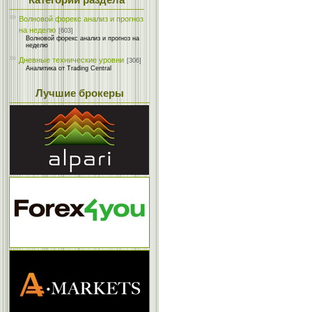
Категории раздела
Волновой форекс анализ и прогноз
на неделю
[603]
Волновой форекс анализ и прогноз на
неделю
Дневные технические уровни
[306]
Аналитика от Trading Central
Лучшие брокеры