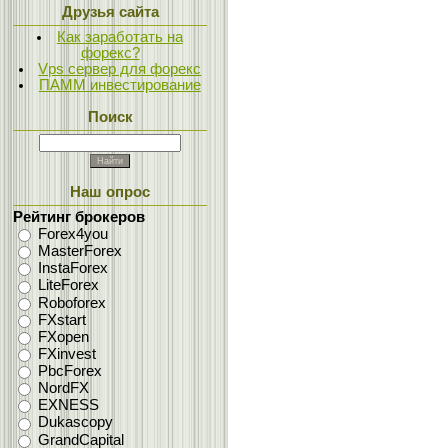
Друзья сайта
Как заработать на
форекс?
Vps сервер для форекс
ПАММ инвестирование
Поиск
Наш опрос
Рейтинг брокеров
Forex4you
MasterForex
InstaForex
LiteForex
Roboforex
FXstart
FXopen
FXinvest
PbcForex
NordFX
EXNESS
Dukascopy
GrandCapital