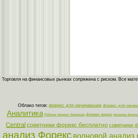
Торговля на финансовых рынках сопряжена с риском. Все мат
Облако тегов:
форекс для начинающих
форекс для начи
Аналитика
форекс видео
Рейтинг форекс брокеров
брокеры форек
Central
советники форекс бесплатно
советники 
анализ Форекс
волновой анализ