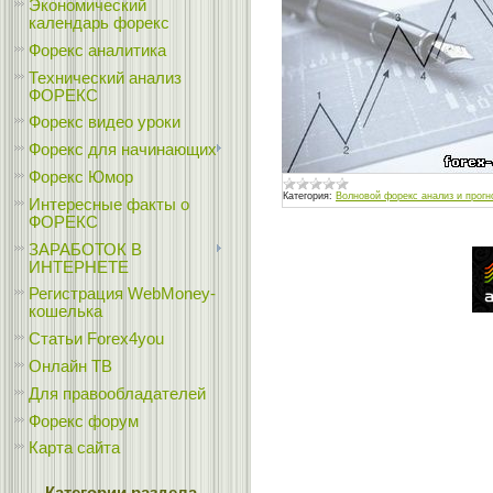
Экономический
календарь форекс
Форекс аналитика
Технический анализ
ФОРЕКС
Форекс видео уроки
Форекс для начинающих
Форекс Юмор
Категория:
Волновой форекс анализ и прогн
Интересные факты о
ФОРЕКС
ЗАРАБОТОК В
ИНТЕРНЕТЕ
Регистрация WebMoney-
кошелька
Статьи Forex4you
Онлайн ТВ
Для правообладателей
Форекс форум
Карта сайта