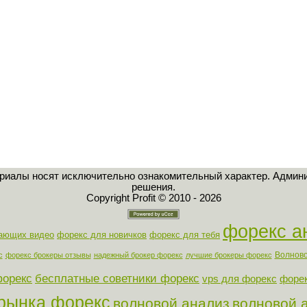
ериалы носят исключительно ознакомительный характер. Админи
решения.
Copyright Profit © 2010 - 2026
форекс а
нающих видео
форекс для новичков
форекс для тебя
Волново
с
форекс брокеры отзывы
надежный брокер форекс
лучшие брокеры форекс
форекс
бесплатные советники форекс
vps для форекс
форек
 рынка форекс
волновой анализ
волновой 