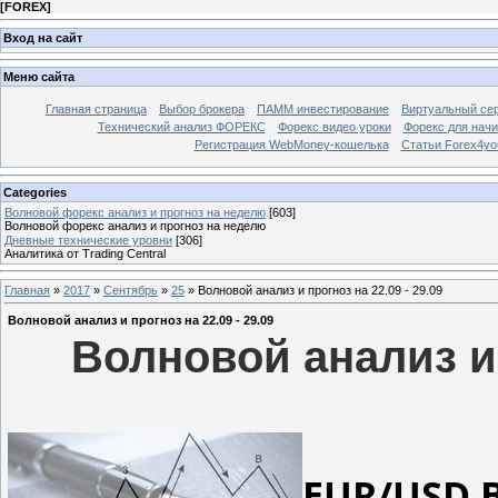
[
FOREX
]
Вход на сайт
Меню сайта
Главная страница
Выбор брокера
ПАММ инвестирование
Виртуальный сер
Технический анализ ФОРЕКС
Форекс видео уроки
Форекс для нач
Регистрация WebMoney-кошелька
Статьи Forex4yo
Categories
Волновой форекс анализ и прогноз на неделю
[603]
Волновой форекс анализ и прогноз на неделю
Дневные технические уровни
[306]
Аналитика от Trading Central
Главная
»
2017
»
Сентябрь
»
25
» Волновой анализ и прогноз на 22.09 - 29.09
Волновой анализ и прогноз на 22.09 - 29.09
Волновой анализ и 
EUR/USD 