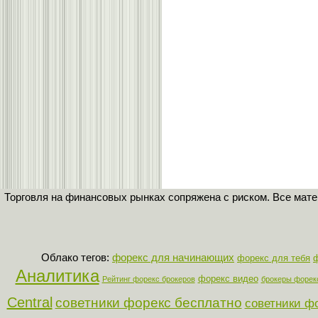
Торговля на финансовых рынках сопряжена с риском. Все мат
Облако тегов:
форекс для начинающих
форекс для тебя
Аналитика
форекс видео
Рейтинг форекс брокеров
брокеры форек
Central
советники форекс бесплатно
советники ф