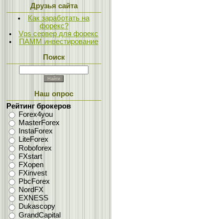
Друзья сайта
Как заработать на
форекс?
Vps сервер для форекс
ПАММ инвестирование
Поиск
Наш опрос
Рейтинг брокеров
Forex4you
MasterForex
InstaForex
LiteForex
Roboforex
FXstart
FXopen
FXinvest
PbcForex
NordFX
EXNESS
Dukascopy
GrandCapital