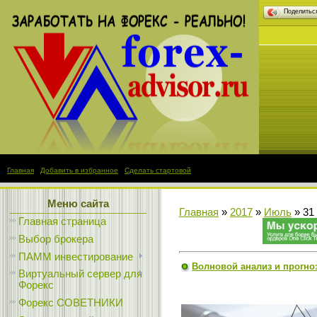
Поделить
Главная
|
Добавить в избранное
|
Сделать стартовой
Меню сайта
Главная
»
2017
»
Июль
»
31
Главная страница
Выбор брокера
ПАММ инвестирование
Волновой анализ и прогноз 
Виртуальный сервер для
Форекс
Форекс СОВЕТНИКИ