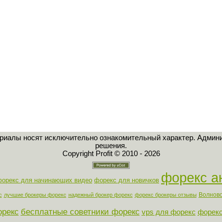
ериалы носят исключительно ознакомительный характер. Админи
решения.
Copyright Profit © 2010 - 2026
форекс а
форекс для начинающих видео
форекс для новичков
Волново
с
лучшие брокеры форекс
надежный брокер форекс
форекс брокеры отзывы
орекс
бесплатные советники форекс
vps для форекс
форекс