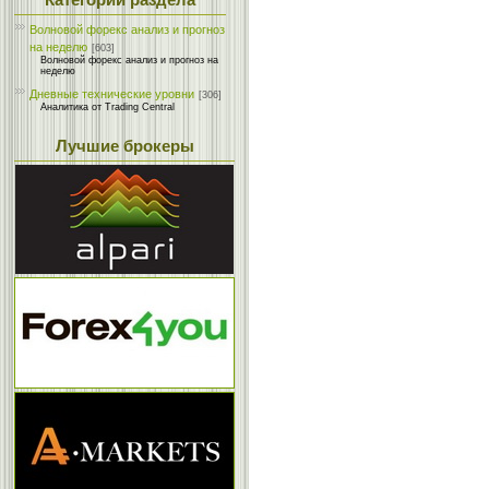
Категории раздела
Волновой форекс анализ и прогноз
на неделю
[603]
Волновой форекс анализ и прогноз на
неделю
Дневные технические уровни
[306]
Аналитика от Trading Central
Лучшие брокеры