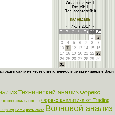
Онлайн всего:
1
Гостей:
1
Пользователей:
0
Календарь
«
Июль 2017
»
Пн
Вт
Ср
Чт
Пт
Сб
Вс
1
2
3
4
5
6
7
8
9
10
11
12
13
14
15
16
17
18
19
20
21
22
23
24
25
26
27
28
29
30
31
страция сайта не несет ответственности за принимаемые Вами
нализ
Технический анализ
Форекс
Форекс аналитика от Trading
й форекс анализ и прогноз
Волновой анализ
 сервер
ПАММ
памм счета