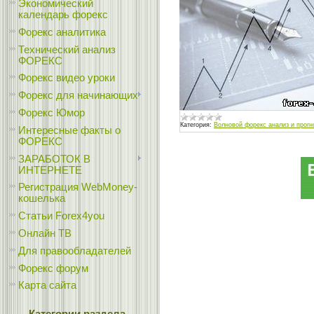
Экономический
календарь форекс
Форекс аналитика
Технический анализ
ФОРЕКС
Форекс видео уроки
Форекс для начинающих
Форекс Юмор
Категория:
Волновой форекс анализ и прогн
Интересные факты о
ФОРЕКС
ЗАРАБОТОК В
ИНТЕРНЕТЕ
Регистрация WebMoney-
кошелька
Статьи Forex4you
Онлайн ТВ
Для правообладателей
Форекс форум
Карта сайта