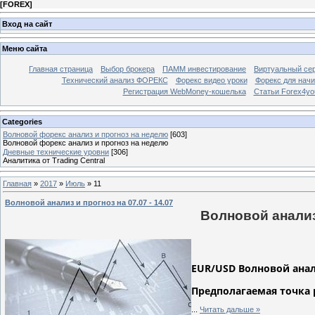
[
FOREX
]
Вход на сайт
Меню сайта
Главная страница
Выбор брокера
ПАММ инвестирование
Виртуальный сер
Технический анализ ФОРЕКС
Форекс видео уроки
Форекс для нач
Регистрация WebMoney-кошелька
Статьи Forex4yo
Categories
Волновой форекс анализ и прогноз на неделю
[603]
Волновой форекс анализ и прогноз на неделю
Дневные технические уровни
[306]
Аналитика от Trading Central
Главная
»
2017
»
Июль
»
11
Волновой анализ и прогноз на 07.07 - 14.07
Волновой анализ 
EUR/USD Волновой анализ
Предполагаемая точка 
...
Читать дальше »