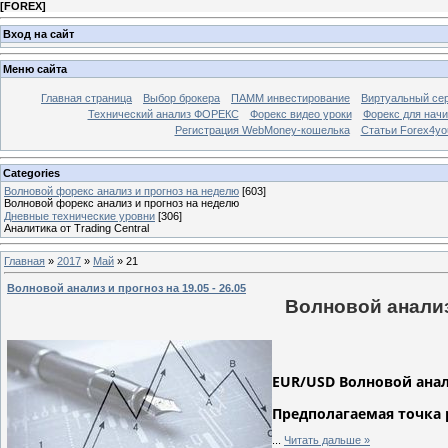
[
FOREX
]
Вход на сайт
Меню сайта
Главная страница
Выбор брокера
ПАММ инвестирование
Виртуальный сер
Технический анализ ФОРЕКС
Форекс видео уроки
Форекс для нач
Регистрация WebMoney-кошелька
Статьи Forex4yo
Categories
Волновой форекс анализ и прогноз на неделю
[603]
Волновой форекс анализ и прогноз на неделю
Дневные технические уровни
[306]
Аналитика от Trading Central
Главная
»
2017
»
Май
»
21
Волновой анализ и прогноз на 19.05 - 26.05
Волновой анализ 
EUR/USD Волновой анализ
Предполагаемая точка 
...
Читать дальше »