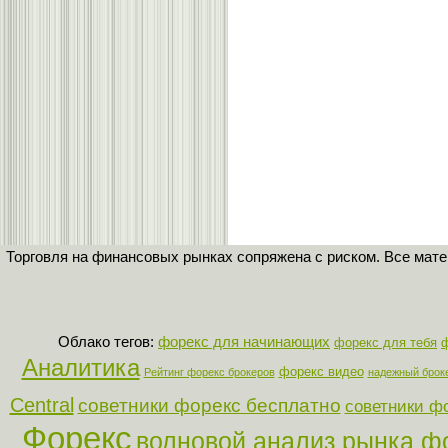
Торговля на финансовых рынках сопряжена с риском. Все мат
Облако тегов:
форекс для начинающих
форекс для тебя
Аналитика
форекс видео
Рейтинг форекс брокеров
надежный брок
Central
советники форекс бесплатно
советники ф
Форекс
волновой анализ рынка ф