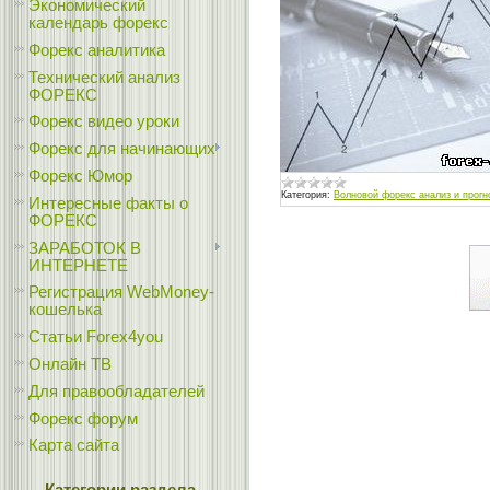
Экономический
календарь форекс
Форекс аналитика
Технический анализ
ФОРЕКС
Форекс видео уроки
Форекс для начинающих
Форекс Юмор
Категория:
Волновой форекс анализ и прогн
Интересные факты о
ФОРЕКС
ЗАРАБОТОК В
ИНТЕРНЕТЕ
Регистрация WebMoney-
кошелька
Статьи Forex4you
Онлайн ТВ
Для правообладателей
Форекс форум
Карта сайта