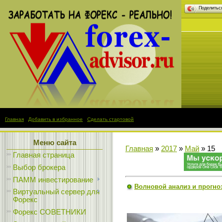
Поделить
Главная
|
Добавить в избранное
|
Сделать стартовой
Меню сайта
Главная
»
2017
»
Май
»
15
Главная страница
Выбор брокера
ПАММ инвестирование
Волновой анализ и прогноз 
Виртуальный сервер для
Форекс
Форекс СОВЕТНИКИ