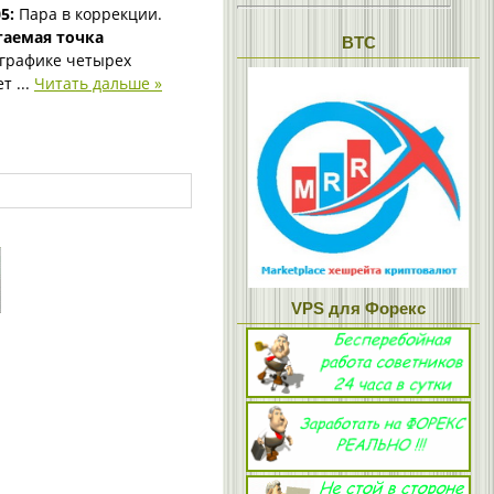
5:
Пара в коррекции.
гаемая точка
BTC
графике четырех
ет
...
Читать дальше »
VPS для Форекс