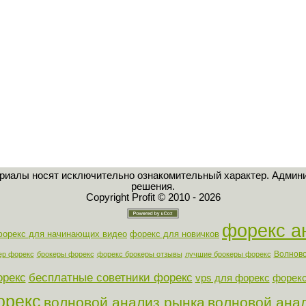
ериалы носят исключительно ознакомительный характер. Админи
решения.
Copyright Profit © 2010 - 2026
форекс а
форекс для начинающих видео
форекс для новичков
Волново
ер форекс
брокеры форекс
форекс брокеры отзывы
лучшие брокеры форекс
орекс
бесплатные советники форекс
vps для форекс
форекс
орекс
волновой анализ рынка
волновой ана