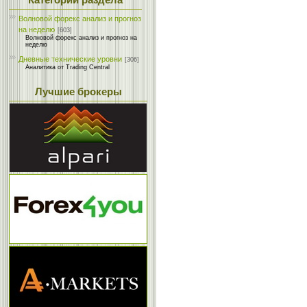
Категории раздела
Волновой форекс анализ и прогноз
на неделю
[603]
Волновой форекс анализ и прогноз на
неделю
Дневные технические уровни
[306]
Аналитика от Trading Central
Лучшие брокеры