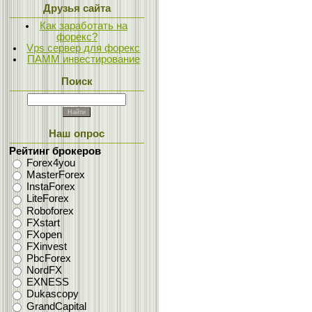
Друзья сайта
Как заработать на
форекс?
Vps сервер для форекс
ПАММ инвестирование
Поиск
Наш опрос
Рейтинг брокеров
Forex4you
MasterForex
InstaForex
LiteForex
Roboforex
FXstart
FXopen
FXinvest
PbcForex
NordFX
EXNESS
Dukascopy
GrandCapital