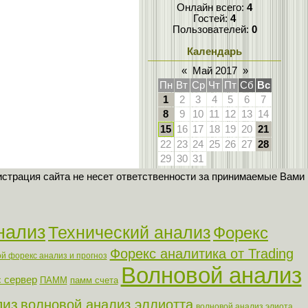
Онлайн всего:
4
Гостей:
4
Пользователей:
0
Календарь
«
Май 2017
»
Пн
Вт
Ср
Чт
Пт
Сб
Вс
1
2
3
4
5
6
7
8
9
10
11
12
13
14
15
16
17
18
19
20
21
22
23
24
25
26
27
28
29
30
31
страция сайта не несет ответственности за принимаемые Вами
нализ
Технический анализ
Форекс
Форекс аналитика от Trading
й форекс анализ и прогноз
Волновой анализ
 сервер
ПАММ
памм счета
лиз
волновой анализ эллиотта
волновой анализ элиота