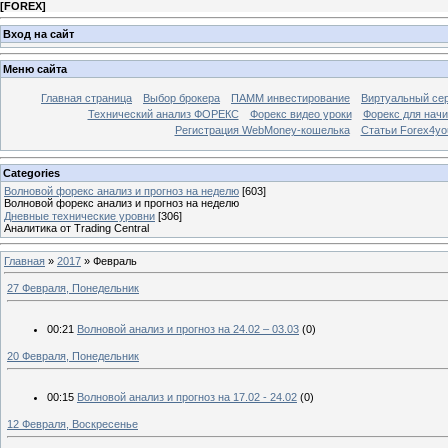
[
FOREX
]
Вход на сайт
Меню сайта
Главная страница
Выбор брокера
ПАММ инвестирование
Виртуальный сер
Технический анализ ФОРЕКС
Форекс видео уроки
Форекс для нач
Регистрация WebMoney-кошелька
Статьи Forex4yo
Categories
Волновой форекс анализ и прогноз на неделю
[603]
Волновой форекс анализ и прогноз на неделю
Дневные технические уровни
[306]
Аналитика от Trading Central
Главная
»
2017
»
Февраль
27 Февраля, Понедельник
00:21
Волновой анализ и прогноз на 24.02 – 03.03
(0)
20 Февраля, Понедельник
00:15
Волновой анализ и прогноз на 17.02 - 24.02
(0)
12 Февраля, Воскресенье