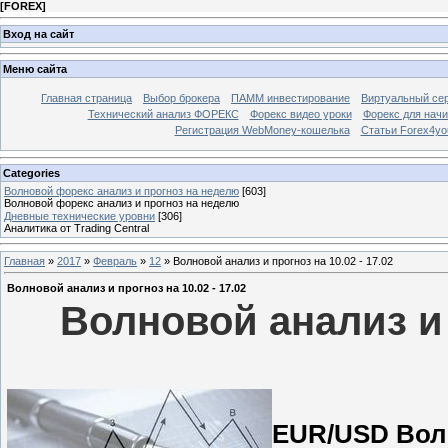
[
FOREX
]
Вход на сайт
Меню сайта
Главная страница
Выбор брокера
ПАММ инвестирование
Виртуальный сер
Технический анализ ФОРЕКС
Форекс видео уроки
Форекс для нач
Регистрация WebMoney-кошелька
Статьи Forex4yo
Categories
Волновой форекс анализ и прогноз на неделю
[603]
Волновой форекс анализ и прогноз на неделю
Дневные технические уровни
[306]
Аналитика от Trading Central
Главная
»
2017
»
Февраль
»
12
» Волновой анализ и прогноз на 10.02 - 17.02
Волновой анализ и прогноз на 10.02 - 17.02
Волновой анализ и 
EUR/USD Волн