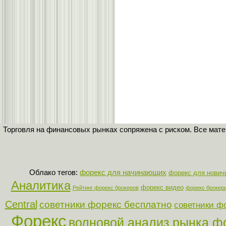
Торговля на финансовых рынках сопряжена с риском. Все мат
Облако тегов:
форекс для начинающих
форекс для нович
Аналитика
форекс видео
Рейтинг форекс брокеров
форекс брокер
Central
советники форекс бесплатно
советники ф
Форекс
волновой анализ рынка ф