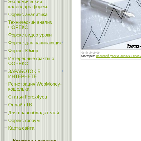
Экономический
календарь форекс
Форекс аналитика
Технический анализ
ФОРЕКС
Форекс видео уроки
Форекс для начинающих
Форекс Юмор
Категория:
Волновой форекс анализ и прогн
Интересные факты о
ФОРЕКС
ЗАРАБОТОК В
ИНТЕРНЕТЕ
Регистрация WebMoney-
кошелька
Статьи Forex4you
Онлайн ТВ
Для правообладателей
Форекс форум
Карта сайта