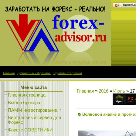
Поделить
Главная
|
Добавить в избранное
|
Сделать стартовой
Меню сайта
Главная
»
2016
»
Июль
»
17
Главная страница
Выбор брокера
ПАММ инвестирование
Волновой анализ и прогноз 
Виртуальный сервер для
Форекс
Форекс СОВЕТНИКИ