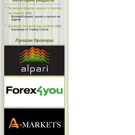
Категории раздела
Волновой форекс анализ и прогноз
на неделю
[603]
Волновой форекс анализ и прогноз на
неделю
Дневные технические уровни
[306]
Аналитика от Trading Central
Лучшие брокеры