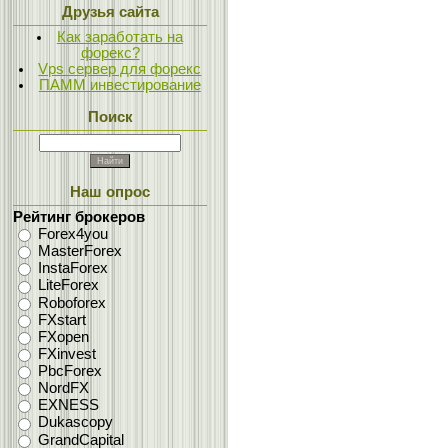
Друзья сайта
Как заработать на
форекс?
Vps сервер для форекс
ПАММ инвестирование
Поиск
Наш опрос
Рейтинг брокеров
Forex4you
MasterForex
InstaForex
LiteForex
Roboforex
FXstart
FXopen
FXinvest
PbcForex
NordFX
EXNESS
Dukascopy
GrandCapital