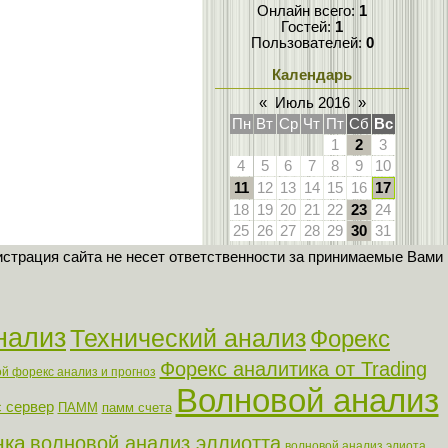
Онлайн всего:
1
Гостей:
1
Пользователей:
0
Календарь
«
Июль 2016
»
Пн
Вт
Ср
Чт
Пт
Сб
Вс
1
2
3
4
5
6
7
8
9
10
11
12
13
14
15
16
17
18
19
20
21
22
23
24
25
26
27
28
29
30
31
страция сайта не несет ответственности за принимаемые Вами
нализ
Технический анализ
Форекс
Форекс аналитика от Trading
й форекс анализ и прогноз
Волновой анализ
 сервер
ПАММ
памм счета
нка
волновой анализ эллиотта
волновой анализ элиота