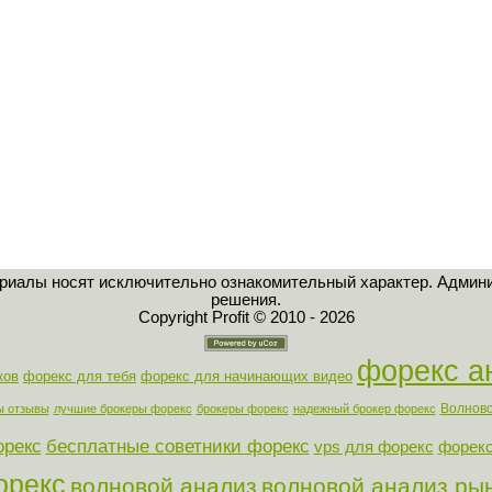
ериалы носят исключительно ознакомительный характер. Админи
решения.
Copyright Profit © 2010 - 2026
форекс а
ков
форекс для тебя
форекс для начинающих видео
Волново
ы отзывы
лучшие брокеры форекс
брокеры форекс
надежный брокер форекс
орекс
бесплатные советники форекс
vps для форекс
форекс
орекс
волновой анализ
волновой анализ ры