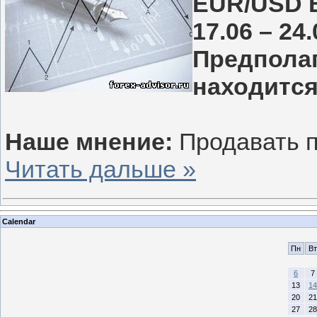
EUR/USD В
17.06 – 24.
Предполаг
находится
Наше мнение:
Продавать п
Читать дальше »
Calendar
Пн
Вт
6
7
13
14
20
21
27
28