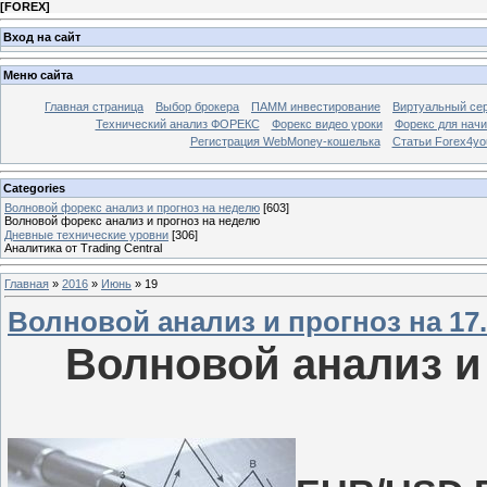
[
FOREX
]
Вход на сайт
Меню сайта
Главная страница
Выбор брокера
ПАММ инвестирование
Виртуальный сер
Технический анализ ФОРЕКС
Форекс видео уроки
Форекс для нач
Регистрация WebMoney-кошелька
Статьи Forex4yo
Categories
Волновой форекс анализ и прогноз на неделю
[603]
Волновой форекс анализ и прогноз на неделю
Дневные технические уровни
[306]
Аналитика от Trading Central
Главная
»
2016
»
Июнь
»
19
Волновой анализ и прогноз на 17.0
Волновой анализ и 