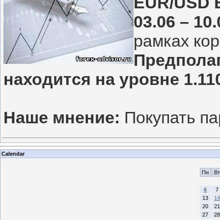
EUR/USD В
03.06 – 10.
рамках кор
Предполаг
находится на уровне 1.11
Наше мнение:
Покупать па
Calendar
Пн
Вт
6
7
13
14
20
21
27
28