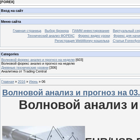
[
FOREX
]
Вход на сайт
Меню сайта
Главная страница
Выбор брокера
ПАММ инвестирование
Виртуальный сер
Технический анализ ФОРЕКС
Форекс видео уроки
Форекс для нач
Регистрация WebMoney-кошелька
Статьи Forex4yo
Categories
Волновой форекс анализ и прогноз на неделю
[603]
Волновой форекс анализ и прогноз на неделю
Дневные технические уровни
[306]
Аналитика от Trading Central
Главная
»
2016
»
Июнь
»
06
Волновой анализ и прогноз на 03.0
Волновой анализ и 