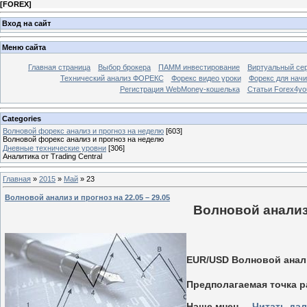
[
FOREX
]
Вход на сайт
Меню сайта
Главная страница
Выбор брокера
ПАММ инвестирование
Виртуальный сер
Технический анализ ФОРЕКС
Форекс видео уроки
Форекс для нач
Регистрация WebMoney-кошелька
Статьи Forex4yo
Categories
Волновой форекс анализ и прогноз на неделю
[603]
Волновой форекс анализ и прогноз на неделю
Дневные технические уровни
[306]
Аналитика от Trading Central
Главная
»
2015
»
Май
»
23
Волновой анализ и прогноз на 22.05 – 29.05
Волновой анализ 
EUR/USD Волновой анализ
Предполагаемая точка р
Наше мнен
...
Читать да