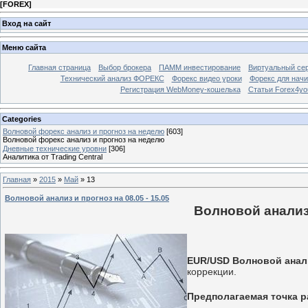
[
FOREX
]
Вход на сайт
Меню сайта
Главная страница
Выбор брокера
ПАММ инвестирование
Виртуальный сер
Технический анализ ФОРЕКС
Форекс видео уроки
Форекс для нач
Регистрация WebMoney-кошелька
Статьи Forex4yo
Categories
Волновой форекс анализ и прогноз на неделю
[603]
Волновой форекс анализ и прогноз на неделю
Дневные технические уровни
[306]
Аналитика от Trading Central
Главная
»
2015
»
Май
»
13
Волновой анализ и прогноз на 08.05 - 15.05
Волновой анализ 
EUR/USD Волновой анализ
коррекции.
Предполагаемая точка р