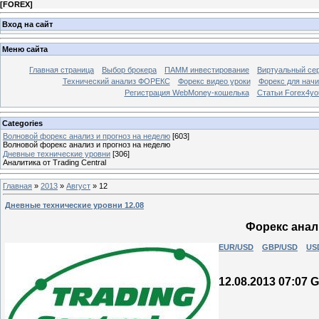
[
FOREX
]
Вход на сайт
Меню сайта
Главная страница
Выбор брокера
ПАММ инвестирование
Виртуальный сер
Технический анализ ФОРЕКС
Форекс видео уроки
Форекс для нач
Регистрация WebMoney-кошелька
Статьи Forex4yo
Categories
Волновой форекс анализ и прогноз на неделю
[603]
Волновой форекс анализ и прогноз на неделю
Дневные технические уровни
[306]
Аналитика от Trading Central
Главная
»
2013
»
Август
»
12
Дневные технические уровни 12.08
Форекс анали
EUR/USD
GBP/USD
US
12.08.2013 07:07