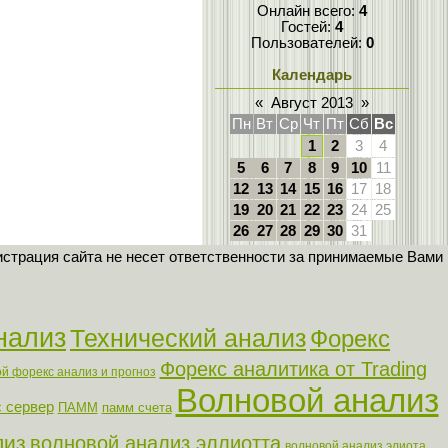
Онлайн всего:
4
Гостей:
4
Пользователей:
0
Календарь
«
Август 2013
»
Пн
Вт
Ср
Чт
Пт
Сб
Вс
1
2
3
4
5
6
7
8
9
10
11
12
13
14
15
16
17
18
19
20
21
22
23
24
25
26
27
28
29
30
31
страция сайта не несет ответственности за принимаемые Вами
нализ
Технический анализ
Форекс
Форекс аналитика от Trading
й форекс анализ и прогноз
Волновой анализ
 сервер
ПАММ
памм счета
лиз
волновой анализ эллиотта
волновой анализ элиота