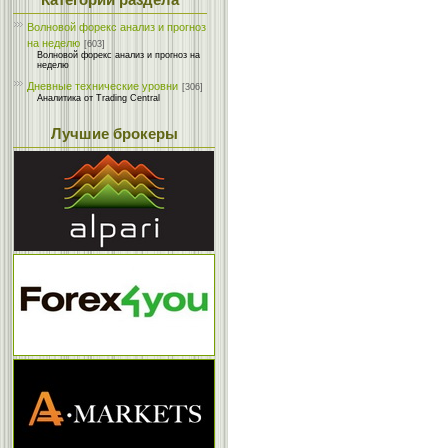
Категории раздела
Волновой форекс анализ и прогноз
на неделю
[603]
Волновой форекс анализ и прогноз на
неделю
Дневные технические уровни
[306]
Аналитика от Trading Central
Лучшие брокеры