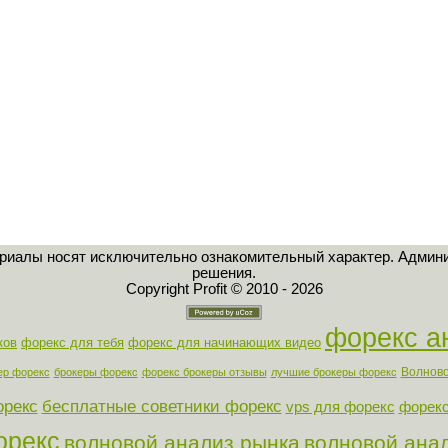
ериалы носят исключительно ознакомительный характер. Админи
решения.
Copyright Profit © 2010 - 2026
форекс а
ков
форекс для тебя
форекс для начинающих видео
Волново
ер форекс
брокеры форекс
форекс брокеры отзывы
лучшие брокеры форекс
орекс
бесплатные советники форекс
vps для форекс
форекс
орекс
волновой анализ рынка
волновой ана