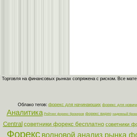
Торговля на финансовых рынках сопряжена с риском. Все мат
Облако тегов:
форекс для начинающих
форекс для нович
Аналитика
форекс видео
Рейтинг форекс брокеров
надежный брок
Central
советники форекс бесплатно
советники ф
Форекс
волновой анализ рынка ф