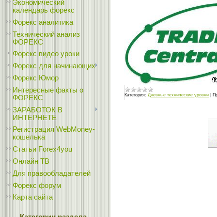
Экономический
календарь форекс
Форекс аналитика
Технический анализ
ФОРЕКС
Форекс видео уроки
Форекс для начинающих
Форекс Юмор
Интересные факты о
Категория:
Дневные технические уровни
|
П
ФОРЕКС
ЗАРАБОТОК В
ИНТЕРНЕТЕ
Регистрация WebMoney-
кошелька
Статьи Forex4you
Онлайн ТВ
Для правообладателей
Форекс форум
Карта сайта