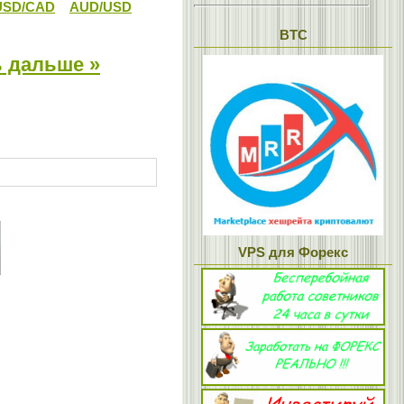
USD/CAD
AUD/USD
BTC
 дальше »
VPS для Форекс