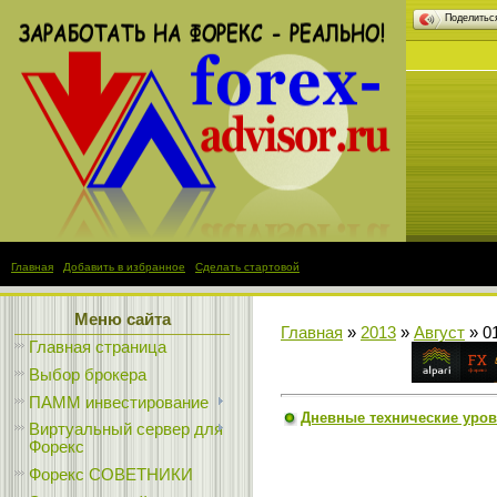
Поделить
Главная
|
Добавить в избранное
|
Сделать стартовой
Меню сайта
Главная
»
2013
»
Август
»
0
Главная страница
Выбор брокера
ПАММ инвестирование
Дневные технические уров
Виртуальный сервер для
Форекс
Форекс СОВЕТНИКИ