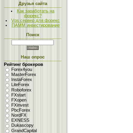
Друзья сайта
Как заработать на
форекс?
Vps сервер для форекс
ПАММ инвестирование
Поиск
Наш опрос
Рейтинг брокеров
Forex4you
MasterForex
InstaForex
LiteForex
Roboforex
FXstart
FXopen
FXinvest
PbcForex
NordFX
EXNESS
Dukascopy
GrandCapital