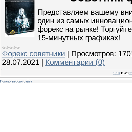
Представляем вашему вним
один из самых инновацио
форекс на рынке! Торгуйт
15-минутных графиках!
Форекс cоветники
|
Просмотров:
170
28.07.2021
|
Комментарии (0)
1-10
11-20
2
Полная версия сайта