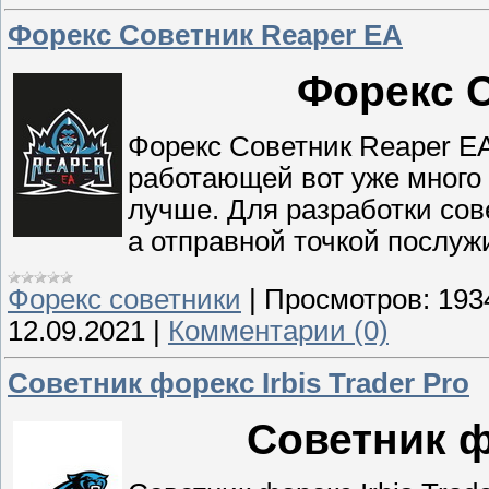
Форекс Советник Reaper EA
Форекс С
Форекс Советник Reaper EA
работающей вот уже много 
лучше. Для разработки сов
а отправной точкой послу
Форекс cоветники
|
Просмотров:
193
12.09.2021
|
Комментарии (0)
Советник форекс Irbis Trader Pro
Советник фо