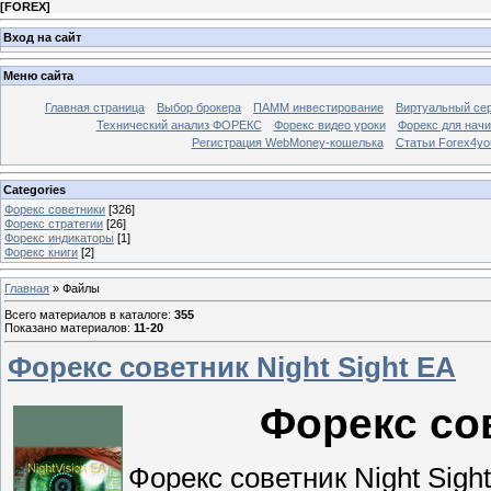
[
FOREX
]
Вход на сайт
Меню сайта
Главная страница
Выбор брокера
ПАММ инвестирование
Виртуальный сер
Технический анализ ФОРЕКС
Форекс видео уроки
Форекс для нач
Регистрация WebMoney-кошелька
Статьи Forex4yo
Categories
Форекс cоветники
[326]
Форекс стратегии
[26]
Форекс индикаторы
[1]
Форекс книги
[2]
Главная
»
Файлы
Всего материалов в каталоге
:
355
Показано материалов
:
11-20
Форекс советник Night Sight EA
Форекс сов
Форекс советник Night Sigh