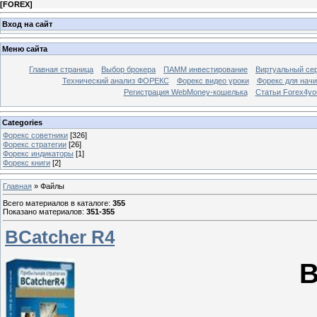
[
FOREX
]
Вход на сайт
Меню сайта
Главная страница
Выбор брокера
ПАММ инвестирование
Виртуальный сер
Технический анализ ФОРЕКС
Форекс видео уроки
Форекс для нач
Регистрация WebMoney-кошелька
Статьи Forex4yo
Categories
Форекс cоветники
[326]
Форекс стратегии
[26]
Форекс индикаторы
[1]
Форекс книги
[2]
Главная
»
Файлы
Всего материалов в каталоге
:
355
Показано материалов
:
351-355
BCatcher R4
B