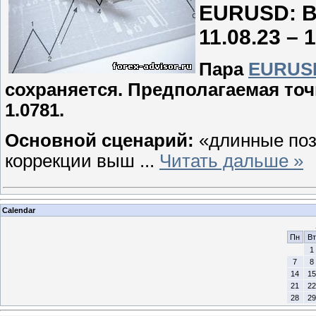
EURUSD: В
11.08.23 – 
Пара
EURUS
сохраняется. Предполагаемая точ
1.0781.
Основной сценарий:
«длинные поз
коррекции выш
...
Читать дальше »
Calendar
Пн
Вт
1
7
8
14
15
21
22
28
29