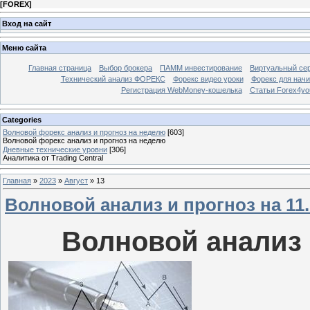
[
FOREX
]
Вход на сайт
Меню сайта
Главная страница
Выбор брокера
ПАММ инвестирование
Виртуальный сер
Технический анализ ФОРЕКС
Форекс видео уроки
Форекс для нач
Регистрация WebMoney-кошелька
Статьи Forex4yo
Categories
Волновой форекс анализ и прогноз на неделю
[603]
Волновой форекс анализ и прогноз на неделю
Дневные технические уровни
[306]
Аналитика от Trading Central
Главная
»
2023
»
Август
»
13
Волновой анализ и прогноз на 11.0
Волновой анализ и