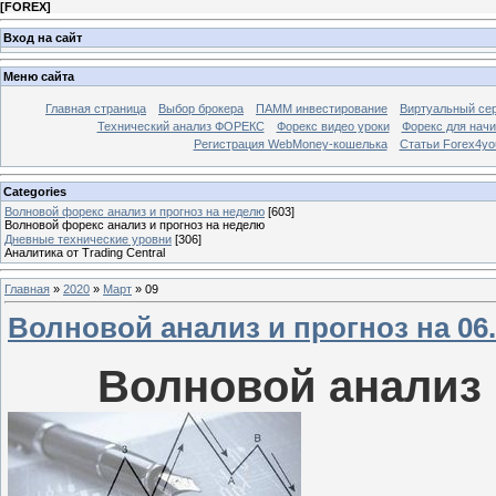
[
FOREX
]
Вход на сайт
Меню сайта
Главная страница
Выбор брокера
ПАММ инвестирование
Виртуальный сер
Технический анализ ФОРЕКС
Форекс видео уроки
Форекс для нач
Регистрация WebMoney-кошелька
Статьи Forex4yo
Categories
Волновой форекс анализ и прогноз на неделю
[603]
Волновой форекс анализ и прогноз на неделю
Дневные технические уровни
[306]
Аналитика от Trading Central
Главная
»
2020
»
Март
»
09
Волновой анализ и прогноз на 06.0
Волновой анализ и