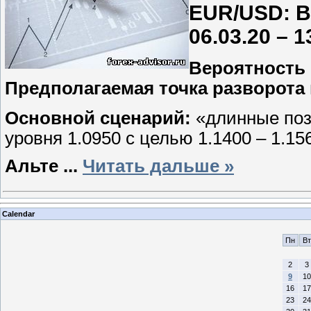
EUR/USD: В
06.03.20 – 1
Вероятность
Предполагаемая точка разворота 
Основной сценарий:
«длинные поз
уровня 1.0950 с целью 1.1400 – 1.15
Альте
...
Читать дальше »
Calendar
Пн
Вт
2
3
9
10
16
17
23
24