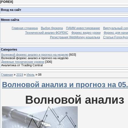
[
FOREX
]
Вход на сайт
Меню сайта
Главная страница
Выбор брокера
ПАММ инвестирование
Виртуальный сер
Технический анализ ФОРЕКС
Форекс видео уроки
Форекс для нач
Регистрация WebMoney-кошелька
Статьи Forex4yo
Categories
Волновой форекс анализ и прогноз на неделю
[603]
Волновой форекс анализ и прогноз на неделю
Дневные технические уровни
[306]
Аналитика от Trading Central
Главная
»
2019
»
Июль
»
08
Волновой анализ и прогноз на 05.0
Волновой анализ и