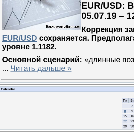
EUR/USD: В
05.07.19 – 1
Коррекция за
EUR/USD
сохраняется. Предполаг
уровне 1.1182.
Основной сценарий:
«длинные поз
...
Читать дальше »
Calendar
Пн
Вт
1
2
8
9
15
16
22
23
29
30